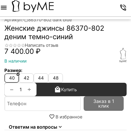
Меню
Корзина
Избранное
Аккаунт
Контакты
Артикул:
86370-802 dark blue
Женские джинсы 86370-802
деним темно-синий
Написать отзыв
7 400.00
₽
В наличии
Размер:
40
42
44
48
+
−
Купить
Заказ в 1
клик
В избранное
Ответим на вопросы