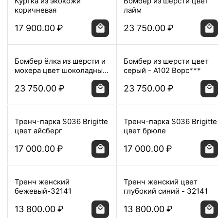
Куртка из экокожи
Бомбер из шерсти цвет
коричневая
лайм
17 900.00
₽
23 750.00
₽
Бомбер ёлка из шерсти и
Бомбер из шерсти цвет
мохера цвет шоколадный
серый - A102 Ворс***
A102 Savona
23 750.00
₽
23 750.00
₽
Тренч-парка S036 Brigitte
Тренч-парка S036 Brigitte
цвет айсберг
цвет брюле
17 000.00
₽
17 000.00
₽
Тренч женский
Тренч женский цвет
бежевый-32141
глубокий синий - 32141
13 800.00
₽
13 800.00
₽