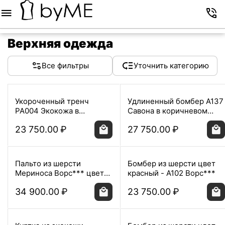
Меню
Корзина
Избранное
Аккаунт
Контакты
Верхняя одежда
Все фильтры
Уточнить категорию
Укороченный тренч
Удлиненный бомбер А137
РА004 Экокожа в
Савона в коричневом
шоколадном цвете
цвете
23 750.00
₽
27 750.00
₽
Пальто из шерсти
Бомбер из шерсти цвет
Мериноса Ворс*** цвет
красный - A102 Ворс***
красный -A087
34 900.00
₽
23 750.00
₽