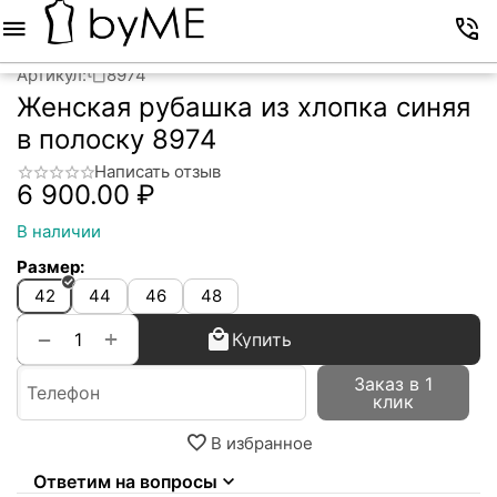
Меню
Корзина
Избранное
Аккаунт
Контакты
Артикул:
8974
Женская рубашка из хлопка синяя
в полоску 8974
Написать отзыв
6 900.00
₽
В наличии
Размер:
42
44
46
48
+
−
Купить
Заказ в 1
клик
В избранное
Ответим на вопросы