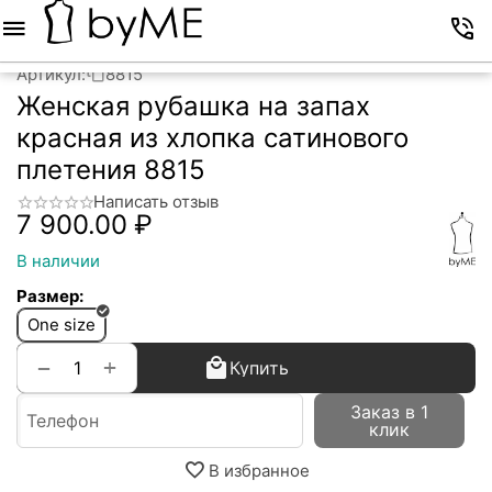
Меню
Корзина
Избранное
Аккаунт
Контакты
Артикул:
8815
Женская рубашка на запах
красная из хлопка сатинового
плетения 8815
Написать отзыв
7 900.00
₽
В наличии
Размер:
One size
+
−
Купить
Заказ в 1
клик
В избранное