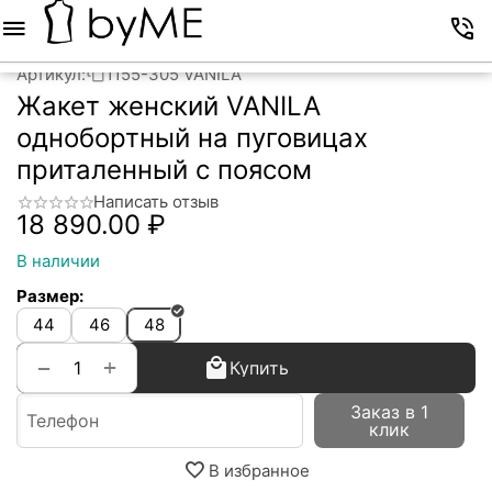
Меню
Корзина
Избранное
Аккаунт
Контакты
Артикул:
1155-305 VANILA
Жакет женский VANILA
однобортный на пуговицах
приталенный с поясом
Написать отзыв
18 890.00
₽
В наличии
Размер:
44
46
48
+
−
Купить
Заказ в 1
клик
В избранное