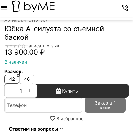
Меню
Корзина
Избранное
Аккаунт
Контакты
Артикул:
6119-967
Юбка А-силуэта со съемной
баской
Написать отзыв
13 900.00
₽
В наличии
Размер:
42
46
+
−
Купить
Заказ в 1
клик
В избранное
Ответим на вопросы