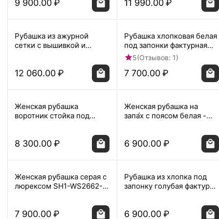
9 900.00
₽
11 990.00
₽
Рубашка из ажурной
Рубашка хлопковая белая
сетки с вышивкой и
под запонки фактурная
пайетками DAV-9578
8944
5
(Отзывов: 1)
12 060.00
₽
7 700.00
₽
Женская рубашка
Женская рубашка на
воротник стойка под
запа́х с поясом белая -
запонку белая фактура
8525
9075
8 300.00
₽
6 900.00
₽
Женская рубашка серая с
Рубашка из хлопка под
люрексом SH1-WS2662-
запонку голубая фактура
07
твилл- 9092
7 900.00
₽
6 900.00
₽