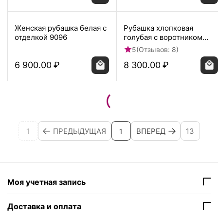
Женская рубашка белая с
Рубашка хлопковая
отделкой 9096
голубая с воротником
стойкой и манжетой под
5
(Отзывов: 8)
запонки 8871
6 900.00
₽
8 300.00
₽
1
ПРЕДЫДУЩАЯ
ВПЕРЕД
13
1
Моя учетная запись
Доставка и оплата