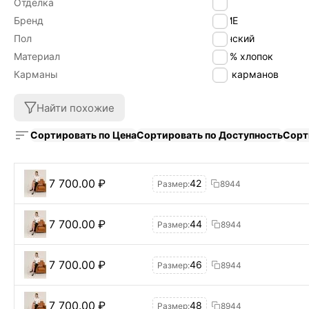
Отделка
Без
Бренд
byME
Пол
Женский
Материал
100% хлопок
Карманы
Без карманов
Найти похожие
Сортировать по Цена
Сортировать по Доступность
Сорт
7 700.00
₽
42
Размер:
8944
7 700.00
₽
44
Размер:
8944
7 700.00
₽
46
Размер:
8944
7 700.00
₽
48
Размер:
8944