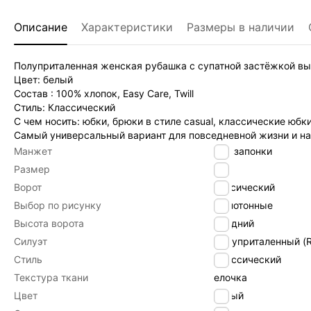
Описание
Характеристики
Размеры в наличии
Полуприталенная женская рубашка с супатной застёжкой вы
Цвет: белый
Состав : 100% хлопок, Easy Care, Twill
Стиль: Классический
C чем носить: юбки, брюки в стиле casual, классические юбки
Самый универсальный вариант для повседневной жизни и на
Манжет
под запонки
Размер
42
Ворот
класический
Выбор по рисунку
Однотонные
Высота ворота
средний
Силуэт
Полуприталенный (Re
Стиль
Классический
Текстура ткани
елочка
Цвет
белый