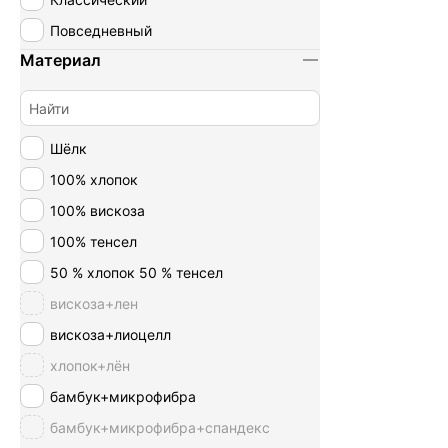
Повседневный
Материал
Шёлк
100% хлопок
100% вискоза
100% тенсел
50 % хлопок 50 % тенсел
вискоза+лен
вискоза+лиоцелл
хлопок+лён
бамбук+микрофибра
бамбук+микрофибра+спандекс