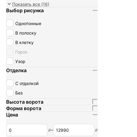
хлопок+эластан
Показать все (16)
Выбор рисунка
хлопок+полиэстер
100% лён
Однотонные
вискоза+полиэстер
В полоску
100% крапива
В клетку
полиэстер+эластан
Горох
Узор
Отделка
С отделкой
Без
Высота ворота
Форма ворота
Цена
–
₽
₽