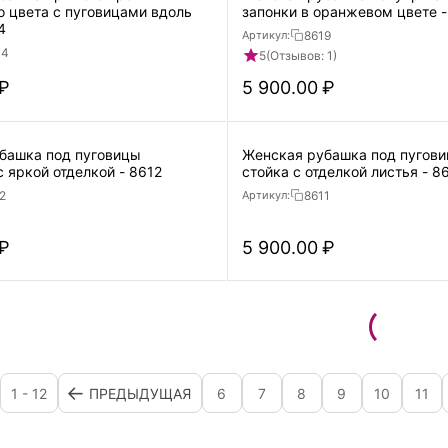
о цвета с пуговицами вдоль
запонки в оранжевом цвете -
4
8619
Артикул:
34
5
(Отзывов: 1)
₽
5 900.00
₽
башка под пуговицы
Женская рубашка под пугови
бирюзовая с яркой отделкой - 8612
стойка с отделкой листья - 8
2
8611
Артикул:
₽
5 900.00
₽
1 - 12
ПРЕДЫДУЩАЯ
6
7
8
9
10
11