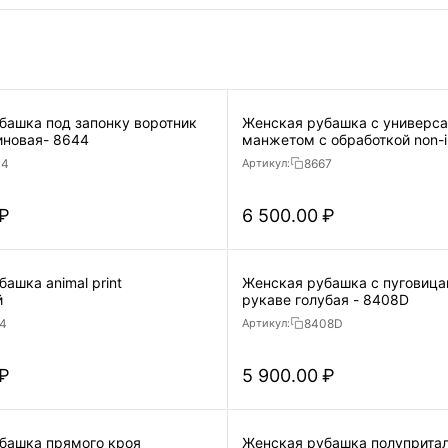
башка под запонку воротник
Женская рубашка с универс
иновая- 8644
44
8667
Артикул:
₽
6 500.00
₽
ашка animal print
Женская рубашка с пуговицами
й
рукаве голубая - 8408D
4
8408D
Артикул:
₽
5 900.00
₽
ямого кроя
Женская рубашка полупритал