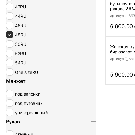
бутылочног
42RU
рукава 863
44RU
86
Артикул:
46RU
6 900.00
48RU
50RU
Женская ру
52RU
861
Артикул:
54RU
One sizeRU
5 900.00
Манжет
под запонки
под пуговицы
универсальный
Рукав
длинный