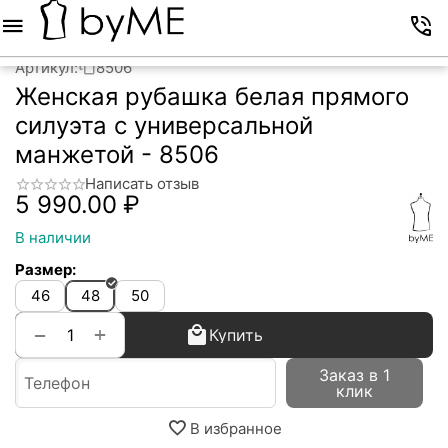
Меню
Корзина
Избранное
Аккаунт
Контакты
Артикул:
8506
Женская рубашка белая прямого
силуэта с универсальной
манжетой - 8506
Написать отзыв
5 990.00
₽
В наличии
Размер:
46
48
50
+
−
Купить
Заказ в 1
клик
В избранное