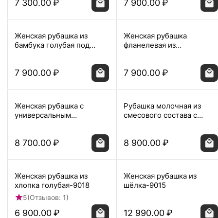
7 300.00
₽
7 900.00
₽
Женская рубашка из
Женская рубашка
бамбука голубая под
фланелевая из
запонки -9028
хлопка-9029
7 900.00
₽
7 900.00
₽
Женская рубашка с
Рубашка молочная из
универсальным
смесового состава с
манжетом из бамбука -
пуговицами по бокам
9022
-9027
8 700.00
₽
8 900.00
₽
Женская рубашка из
Женская рубашка из
хлопка голубая-9018
шёлка-9015
5
(Отзывов: 1)
6 900.00
₽
12 990.00
₽