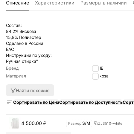
Описание
Характеристики
Размеры в наличии
Состав:
84,2% Вискоза
15,8% Полиэстер
Сделано в России
EAC
Инструкции по уходу:
Ручная стирка"
Бренд
byME
Материал
вискоза
Найти похожие
Сортировать по Цена
Сортировать по Доступность
Сорт
4 500.00
₽
S/M
Размер:
ZJ3510-white