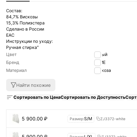
Состав:
84,7% Вискозы
15,3% Полиэстера
Сделано в России
EAC
Инструкции по уходу:
Ручная стирка"
Цвет
белый
Бренд
byME
Материал
вискоза
Найти похожие
Сортировать по Цена
Сортировать по Доступность
Сорт
5 900.00
₽
S/M
Размер:
ZJ3372-white
5 900.00
₽
L/XL
Размер:
ZJ3372-white