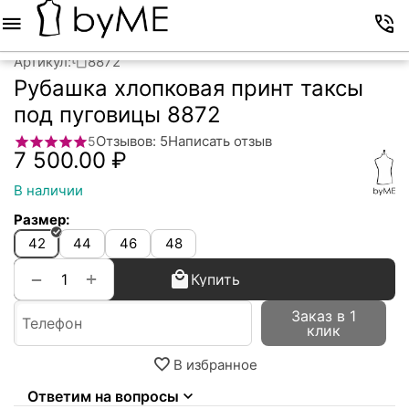
Меню
Корзина
Избранное
Аккаунт
Контакты
Артикул:
8872
Рубашка хлопковая принт таксы
под пуговицы 8872
Отзывов: 5
Написать отзыв
5
7 500.00
₽
В наличии
Размер:
42
44
46
48
+
−
Купить
Заказ в 1
клик
В избранное
Ответим на вопросы