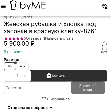
Меню
Корзина
Избранное
Аккаунт
Контакты
Артикул:
8761
Женская рубашка и хлопка под
запонки в красную клетку-8761
Отзывов: 1
Написать отзыв
5
5 900.00
₽
В наличии
Размер:
42
46
+
−
Купить
Заказ в 1
клик
В избранное
Ответим на вопросы