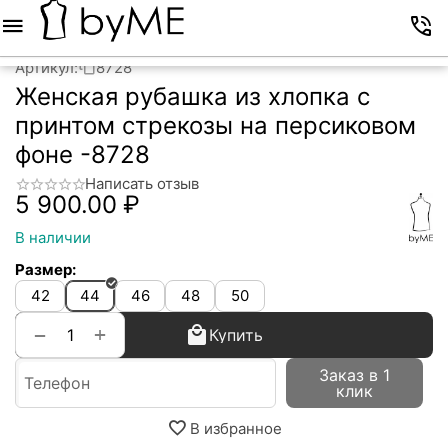
Меню
Корзина
Избранное
Аккаунт
Контакты
Артикул:
8728
Женская рубашка из хлопка с
принтом стрекозы на персиковом
фоне -8728
Написать отзыв
5 900.00
₽
В наличии
Размер:
42
44
46
48
50
+
−
Купить
Заказ в 1
клик
В избранное