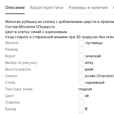
Описание
Характеристики
Размеры в наличии
Женская рубашка из хлопка с добавлением шерсти в прямом
Состав:88хлопок12%шерсть
Цвет:в клетку синий с коричневым
Уход:стирать в стиральной машине при 30 градусах без отж
Манжет
под пуговицы
Размер
44
Ворот
класический
Выбор по рисунку
В клетку
Высота ворота
средний
Силуэт
Оверсайз (Oversize)
Стиль
Повседневный
Текстура ткани
гладкая
Цвет
синий
Отделка
Без
Бренд
byME