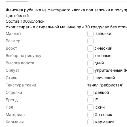
Женская рубашка из фактурного хлопка под запонки в полуп
Цвет:белый
Состав:100%хлопок
Уход:стирать в стиральной машине при 30 градусах без отж
Манжет
под запонки
Размер
42
Ворот
класический
Выбор по рисунку
Однотонные
Высота ворота
средний
Силуэт
Полуприталенный (Re
Стиль
Классический
Текстура ткани
твилл "ребристая"
Отделка
С отделкой
Бренд
byME
Пол
Женский
Материал
100% хлопок
Карманы
Без карманов