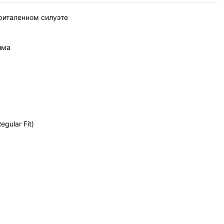
риталенном силуэте
има
gular Fit)