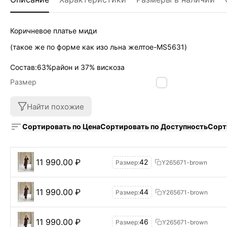
Коричневое платье миди
(такое же по форме как изо льна желтое-MS5631)
Состав:63%район и 37% вискоза
Размер
42
Найти похожие
Сортировать по Цена
Сортировать по Доступность
Сорт
11 990.00
₽
42
Размер:
Y265671-brown
11 990.00
₽
44
Размер:
Y265671-brown
11 990.00
₽
46
Размер:
Y265671-brown