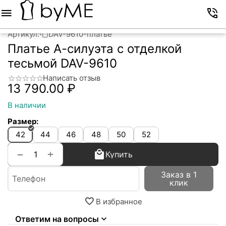
Меню
Корзина
Избранное
Аккаунт
Контакты
Артикул:
DAV-9610-платье
Платье А-силуэта с отделкой
тесьмой DAV-9610
Написать отзыв
13 790.00
₽
В наличии
Размер:
42
44
46
48
50
52
+
−
Купить
Заказ в 1
клик
В избранное
Ответим на вопросы