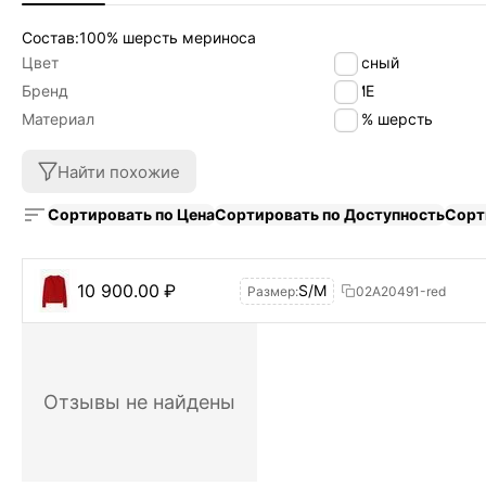
Состав:100% шерсть мериноса
Цвет
красный
Бренд
byME
Материал
100% шерсть
Найти похожие
Сортировать по Цена
Сортировать по Доступность
Сорт
10 900.00
₽
S/M
Размер:
02А20491-red
Отзывы не найдены