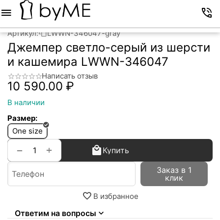
Меню
Корзина
Избранное
Аккаунт
Контакты
Артикул:
LWWN-346047-gray
Джемпер светло-серый из шерсти
и кашемира LWWN-346047
Написать отзыв
10 590.00
₽
В наличии
Размер:
One size
+
−
Купить
Заказ в 1
клик
В избранное
Ответим на вопросы