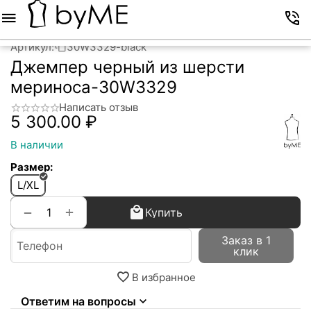
Меню
Корзина
Избранное
Аккаунт
Контакты
Артикул:
30W3329-black
Джемпер черный из шерсти
мериноса-30W3329
Написать отзыв
5 300.00
₽
В наличии
Размер:
L/XL
+
−
Купить
Заказ в 1
клик
В избранное
Ответим на вопросы