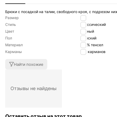
Брюки с посадкой на талии, свободного кроя, с подрезом ни
Размер
50
Стиль
Классический
Цвет
черный
Пол
Женский
Материал
100% тенсел
Карманы
Без карманов
Найти похожие
Отзывы не найдены
Оставить отзыв на этот товар