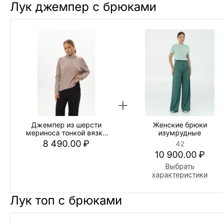
Лук джемпер с брюками
Джемпер из шерсти
Женские брюки
мериноса тонкой вязки
изумрудные
пыльная роза (One size)
8 490.00
₽
42
10 900.00
₽
Выбрать
характеристики
Лук топ с брюками