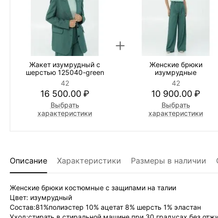
Жакет изумрудный с
Женские брюки
шерстью 125040-green
изумрудные
42
42
16 500.00
₽
10 900.00
₽
Выбрать
Выбрать
характеристики
характеристики
Описание
Характеристики
Размеры в наличии
Женские брюки костюмные с защипами на талии
Цвет: изумрудный
Состав:81%полиэстер 10% ацетат 8% шерсть 1% эластан
Уход:стирать в стиральной машине при 30 градусах без отж