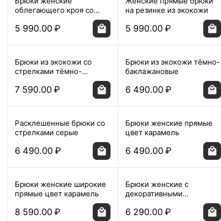
Брюки женские
Женские прямые брюки
облегающего кроя со
на резинке из экокожи
стрелками цвета нави
5 990.00
₽
5 990.00
₽
Брюки из экокожи со
Брюки из экокожи тёмно-
стрелками тёмно-
баклажановые
зелёные
7 590.00
₽
6 490.00
₽
Расклешенные брюки со
Брюки женские прямые
стрелками серые
цвет карамель
6 490.00
₽
6 490.00
₽
Брюки женские широкие
Брюки женские с
прямые цвет карамель
декоративными
ремешками коричневые в
8 590.00
₽
6 290.00
₽
полоску