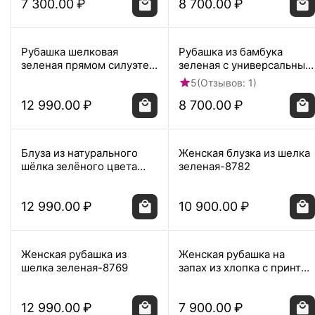
7 300.00
₽
8 700.00
₽
Рубашка шелковая
Рубашка из бамбука
зеленая прямом силуэте с
зеленая с универсальным
универсальной манжетой
манжетом - 8960
5
(Отзывов: 1)
8937
12 990.00
₽
8 700.00
₽
Блуза из натурального
Женская блузка из шелка
шёлка зелёного цвета
зеленая-8782
8820
12 990.00
₽
10 900.00
₽
Женская рубашка из
Женская рубашка на
шелка зеленая-8769
запах из хлопка с принтом
листья папоротника-8796
12 990.00
₽
7 900.00
₽