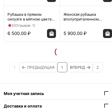
Рубашка в прямом
Женская рубашка
силуэте в мятном цвете
вполуприталенном
фактурной ткани 8697
силуэте принт полевые
5
(Отзывов: 1)
цветы под пуговицы
6 500.00
₽
5 900.00
₽
1
ПРЕДЫДУЩАЯ
ВПЕРЕД
2
1
Моя учетная запись
Доставка и оплата