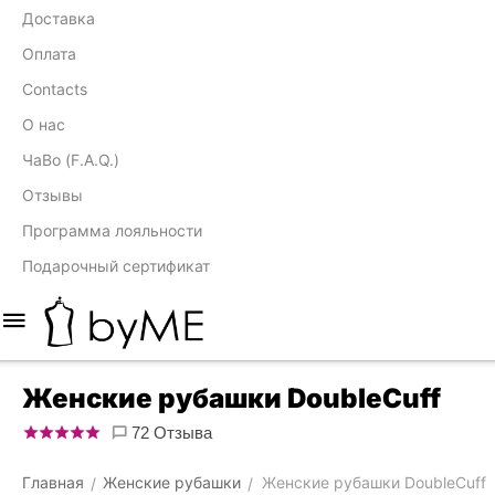
Доставка
Оплата
Contacts
О нас
ЧаВо (F.A.Q.)
Отзывы
Программа лояльности
Подарочный сертификат
Женские рубашки DoubleCuff
72 Отзыва
Главная
Женские рубашки
Женские рубашки DoubleCuff
/
/