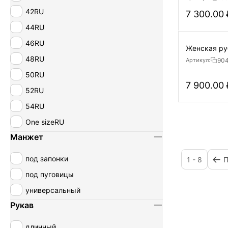
42RU
7 300.00
44RU
46RU
Женская ру
48RU
90
Артикул:
50RU
7 900.00
52RU
54RU
One sizeRU
Манжет
под запонки
1 - 8
под пуговицы
универсальный
Рукав
длинный