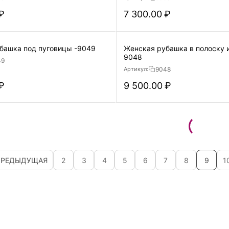
₽
7 300.00
₽
башка под пуговицы -9049
Женская рубашка в полоску 
9048
49
9048
Артикул:
₽
9 500.00
₽
ПРЕДЫДУЩАЯ
2
3
4
5
6
7
8
9
1