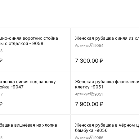
мно-синяя воротник стойка
ы с отделкой - 9058
9054
Артикул:
58
₽
7 300.00
₽
хлопка синяя под запонку
Женская рубашка фланелевая
воротник стойка -9047
клетку -9051
47
9051
Артикул:
₽
7 900.00
₽
башка вишнёвая из хлопка
Женская рубашка в чёрном ц
бамбука -9056
55
9056
Артикул: