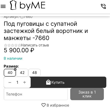
Меню
Корзина
Избранное
Аккаунт
Контакты
Артикул:
7660
Под пуговицы с супатной
застежкой белый воротник и
манжеты -7660
Написать отзыв
5 900.00
₽
В наличии
Размер:
40
42
48
+
−
Купить
Заказ в 1
клик
В избранное