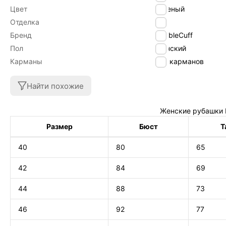
Цвет
зеленый
Отделка
Без
Бренд
DoubleCuff
Пол
Женский
Карманы
Без карманов
Найти похожие
Женские рубашки 
Размер
Бюст
Т
40
80
65
42
84
69
44
88
73
46
92
77