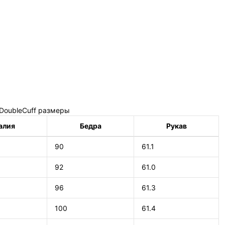
DoubleCuff размеры
алия
Бедра
Рукав
90
61.1
92
61.0
96
61.3
100
61.4