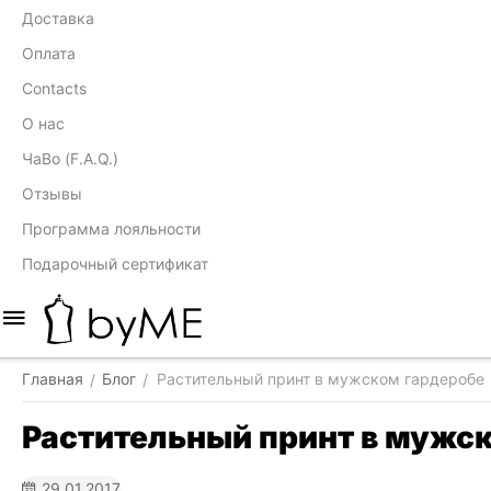
Доставка
Оплата
Contacts
О нас
ЧаВо (F.A.Q.)
Отзывы
Программа лояльности
Подарочный сертификат
Главная
Блог
Растительный принт в мужском гардеробе
/
/
Растительный принт в мужс
29.01.2017