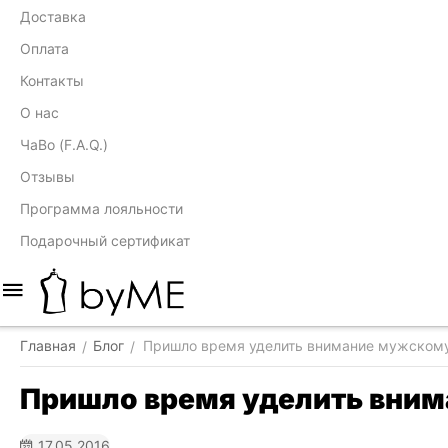
Доставка
Оплата
Контакты
О нас
ЧаВо (F.A.Q.)
Отзывы
Программа лояльности
Подарочный сертификат
Главная
Блог
Пришло время уделить внимание мужскому
/
/
Пришло время уделить вним
17.05.2016