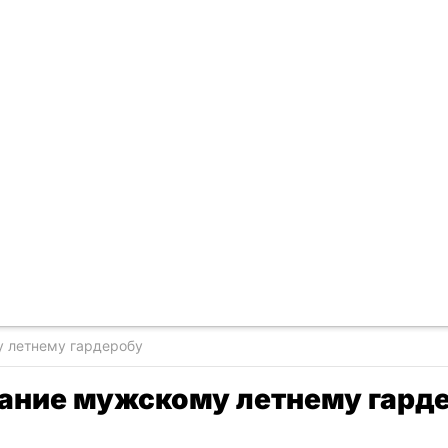
 летнему гардеробу
ание мужскому летнему гард