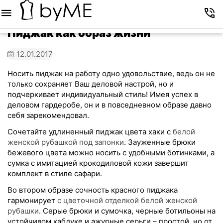
Меню
Корзина
Избранное
Аккаунт
Контакты
Пиджак как образ жизни
12.01.2017
Носить пиджак на работу одно удовольствие, ведь он не
только сохраняет Ваш деловой настрой, но и
подчеркивает индивидуальный стиль! Имея успех в
деловом гардеробе, он и в повседневном образе давно
себя зарекомендовал.
Сочетайте удлиненный пиджак цвета хаки с
белой
женской рубашкой под запонки
. Зауженные брюки
бежевого цвета можно носить с удобными ботинками, а
сумка с имитацией крокодиловой кожи завершит
комплект в стиле сафари.
Во втором образе сочность красного пиджака
гармонирует
с цветочной отделкой белой женской
рубашки
. Серые брюки и сумочка, черные ботильоны на
устойчивом каблуке и ажурные серьги – простой, но от