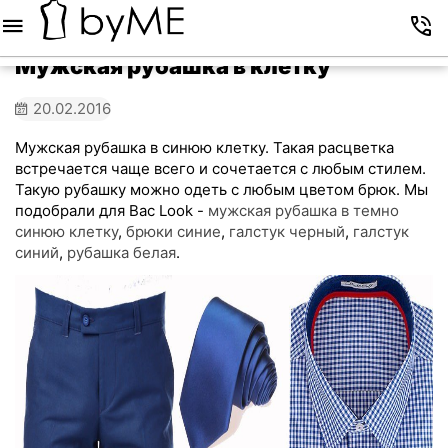
Меню
Корзина
Избранное
Аккаунт
Контакты
Мужская рубашка в клетку
20.02.2016
Мужская рубашка в синюю клетку. Такая расцветка
встречается чаще всего и сочетается с любым стилем.
Такую рубашку можно одеть с любым цветом брюк. Мы
подобрали для Вас Look -
мужская рубашка в темно
синюю клетку
,
брюки синие
,
галстук черный
,
галстук
синий
,
рубашка белая
.