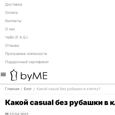
Доставка
Оплата
Контакты
О нас
ЧаВо (F.A.Q.)
Отзывы
Программа лояльности
Подарочный сертификат
Главная
Блог
Какой casual без рубашки в клетку?
/
/
Какой casual без рубашки в 
12.04.2017