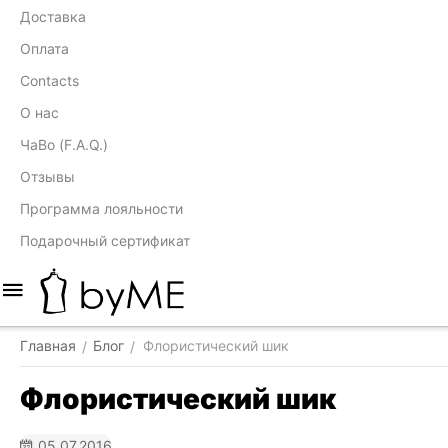
Доставка
Оплата
Contacts
О нас
ЧаВо (F.A.Q.)
Отзывы
Программа лояльности
Подарочный сертификат
Главная
Блог
Флористический шик
/
/
Флористический шик
05.07.2016