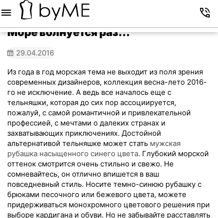
Меню
Корзина
Избранное
Аккаунт
Контакты
Море волнуется раз...
29.04.2016
Из года в год морская тема не выходит из поля зрения
современных дизайнеров, коллекция весна-лето 2016-
го не исключение. А ведь все началось еще с
тельняшки, которая до сих пор ассоциируется,
пожалуй, с самой романтичной и привлекательной
профессией, с мечтами о далеких странах и
захватывающих приключениях. Достойной
альтернативой тельняшке может стать
мужская
рубашка насыщенного синего цвета
. Глубокий морской
оттенок смотрится очень стильно и свежо. Не
сомневайтесь, он отлично впишется в ваш
повседневный стиль. Носите темно-синюю рубашку с
брюками песочного или бежевого цвета, можете
придерживаться монохромного цветового решения при
выборе кардигана и обуви. Но не забывайте расставлять